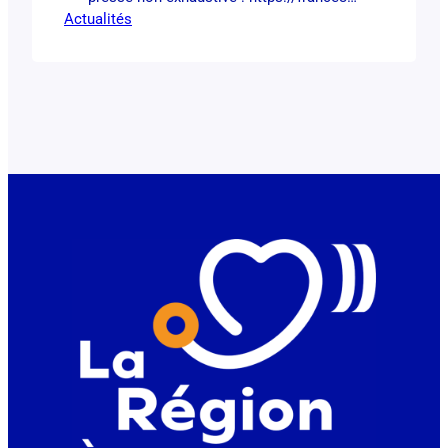
Actualités
regions.franceinfo.fr/pays-de-la-
loire/programmes/france-3_pays-de-la-
loire_ici-19-20-maine
https://www.francebleu.fr/emissions/l-
info-d-ici-ici-maine/un-nouveau-centre-
de-sante-mobile-pour-les-patients-de-la-
sarthe-qui-n-ont-plus-de-medecin-
traitant-9860323 https://www.ouest-
france.fr/sante/en-sarthe-les-habitants-
du-village-se-font-soigner-dans-un-
camion-amenage-40bc15a4-cf8c-11f0-
b23a-af5f5b40838c https://www.ouest-
france.fr/sante/il-assurera-3-000-
consultations-par-an-un-camion-avec-
des-medecins-a-bord-arrive-dans-la-
sarthe-9a9b0680-03e4-11f0-a7a0-
db29bf98805a