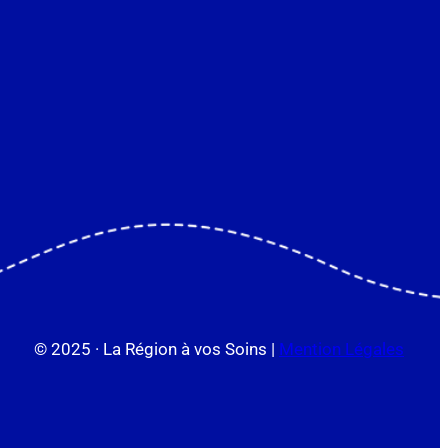
© 2025 · La Région à vos Soins |
Mention Légales